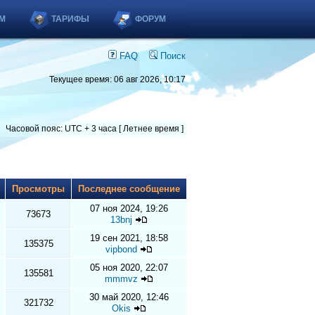
М
ТАРИФЫ
ФОРУМ
FAQ
Поиск
Текущее время: 06 авг 2026, 10:17
Часовой пояс: UTC + 3 часа [ Летнее время ]
ы
Просмотры
Последнее сообщение
07 ноя 2024, 19:26
73673
13bnj
19 сен 2021, 18:58
135375
vipbond
05 ноя 2020, 22:07
135581
mmmvz
30 май 2020, 12:46
321732
Okis