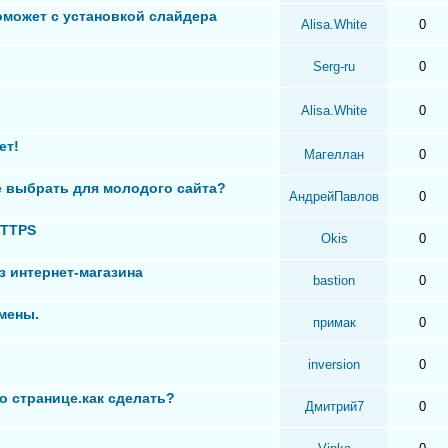
оможет с установкой слайдера
Alisa.White
0
Serg-ru
0
Alisa.White
0
ет!
Магеллан
0
 выбрать для молодого сайта?
АндрейПавлов
0
HTTPS
Okis
0
з интернет-магазина
bastion
0
мены.
примак
0
inversion
0
о странице.как сделать?
Дмитрий7
0