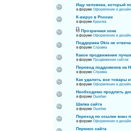
Ищу человека, который п
в форуме
Оформление и дизайн
К-вирус в России
в форуме
Курилка
Прозрачная зона
в форуме
Оформление и дизайн
Поддержка Okis не отвеча
в форуме
Справка
Какое продвижение лучше
в форуме
Продвижение сайтов
Перевод поддоменов на 
в форуме
Справка
Как удалить все товары и
в форуме
Оформление и дизайн
Необходимо продлить до
в форуме
Ошибки
Шапка сайта
в форуме
Ошибки
Переход по ссылке вниз п
в форуме
Оформление и дизайн
Перенос сайта