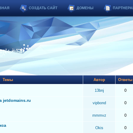
ВНАЯ
СОЗДАТЬ САЙТ
ДОМЕНЫ
ПАРТНЕРА
Темы
Автор
Ответ
13bnj
0
 jetdomains.ru
vipbond
0
mmmvz
0
кса
Okis
0