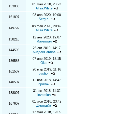
01 май 2020, 23:23
153883
Alisa.White
08 апр 2020, 10:00
161897
Serg-ru
08 фев 2020, 20:49
149799
Alisa.White
12 янв 2020, 19:07
138216
Магеллан
23 авг 2019, 14:17
144595
АндрейПавлов
07 апр 2019, 18:15
136585
Okis
20 мар 2019, 11:16
161537
bastion
12 ноя 2018, 14:47
140507
примак
31 окт 2018, 11:32
138007
inversion
01 июн 2018, 23:42
167607
Дмитрий7
17 май 2018, 19:05