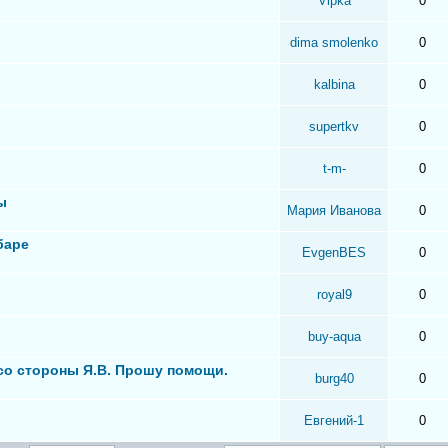
Vipka
0
dima smolenko
0
kalbina
0
supertkv
0
t-m-
0
ы
Мария Иванова
0
баре
EvgenBES
0
royal9
0
buy-aqua
0
 со стороны Я.В. Прошу помощи.
burg40
0
Евгений-1
0