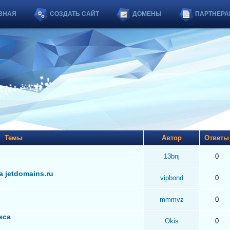
ВНАЯ
СОЗДАТЬ САЙТ
ДОМЕНЫ
ПАРТНЕРА
Темы
Автор
Ответ
13bnj
0
 jetdomains.ru
vipbond
0
mmmvz
0
кса
Okis
0