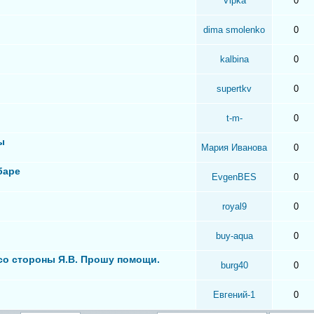
Vipka
0
dima smolenko
0
kalbina
0
supertkv
0
t-m-
0
ы
Мария Иванова
0
баре
EvgenBES
0
royal9
0
buy-aqua
0
 со стороны Я.В. Прошу помощи.
burg40
0
Евгений-1
0