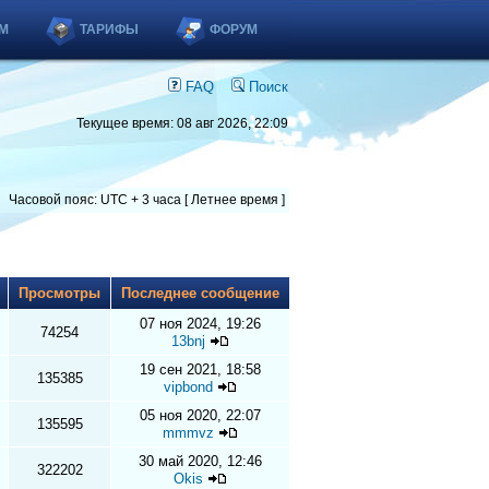
М
ТАРИФЫ
ФОРУМ
FAQ
Поиск
Текущее время: 08 авг 2026, 22:09
Часовой пояс: UTC + 3 часа [ Летнее время ]
ы
Просмотры
Последнее сообщение
07 ноя 2024, 19:26
74254
13bnj
19 сен 2021, 18:58
135385
vipbond
05 ноя 2020, 22:07
135595
mmmvz
30 май 2020, 12:46
322202
Okis