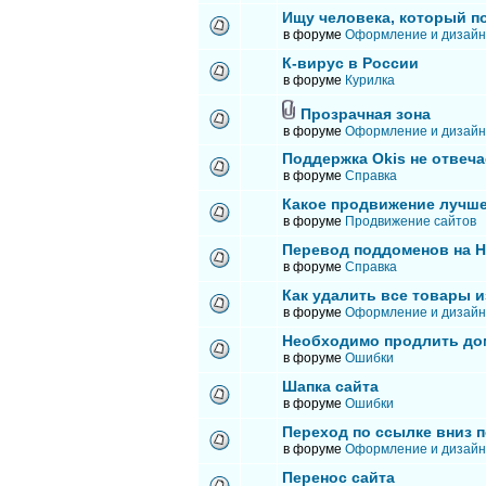
Ищу человека, который п
в форуме
Оформление и дизайн
К-вирус в России
в форуме
Курилка
Прозрачная зона
в форуме
Оформление и дизайн
Поддержка Okis не отвеча
в форуме
Справка
Какое продвижение лучше
в форуме
Продвижение сайтов
Перевод поддоменов на 
в форуме
Справка
Как удалить все товары и
в форуме
Оформление и дизайн
Необходимо продлить до
в форуме
Ошибки
Шапка сайта
в форуме
Ошибки
Переход по ссылке вниз п
в форуме
Оформление и дизайн
Перенос сайта