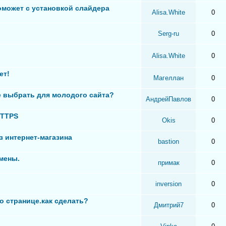
оможет с установкой слайдера
Alisa.White
0
Serg-ru
0
Alisa.White
0
ет!
Магеллан
0
 выбрать для молодого сайта?
АндрейПавлов
0
HTTPS
Okis
0
з интернет-магазина
bastion
0
мены.
примак
0
inversion
0
о странице.как сделать?
Дмитрий7
0