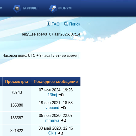
М
ТАРИФЫ
ФОРУМ
FAQ
Поиск
Текущее время: 07 авг 2026, 07:14
Часовой пояс: UTC + 3 часа [ Летнее время ]
ы
Просмотры
Последнее сообщение
07 ноя 2024, 19:26
73743
13bnj
19 сен 2021, 18:58
135380
vipbond
05 ноя 2020, 22:07
135587
mmmvz
30 май 2020, 12:46
321822
Okis