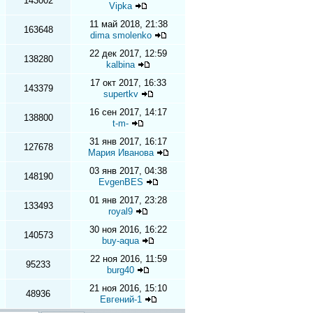
143002
Vipka
11 май 2018, 21:38
163648
dima smolenko
22 дек 2017, 12:59
138280
kalbina
17 окт 2017, 16:33
143379
supertkv
16 сен 2017, 14:17
138800
t-m-
31 янв 2017, 16:17
127678
Мария Иванова
03 янв 2017, 04:38
148190
EvgenBES
01 янв 2017, 23:28
133493
royal9
30 ноя 2016, 16:22
140573
buy-aqua
22 ноя 2016, 11:59
95233
burg40
21 ноя 2016, 15:10
48936
Евгений-1