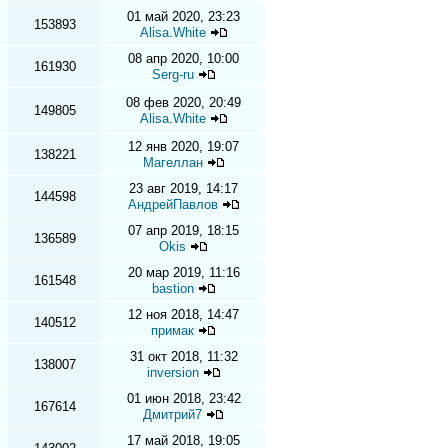
01 май 2020, 23:23
153893
Alisa.White
08 апр 2020, 10:00
161930
Serg-ru
08 фев 2020, 20:49
149805
Alisa.White
12 янв 2020, 19:07
138221
Магеллан
23 авг 2019, 14:17
144598
АндрейПавлов
07 апр 2019, 18:15
136589
Okis
20 мар 2019, 11:16
161548
bastion
12 ноя 2018, 14:47
140512
примак
31 окт 2018, 11:32
138007
inversion
01 июн 2018, 23:42
167614
Дмитрий7
17 май 2018, 19:05