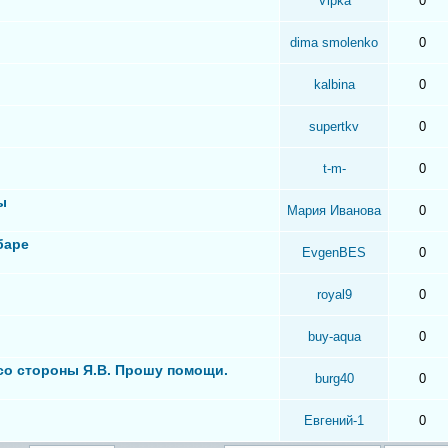
Vipka
0
dima smolenko
0
kalbina
0
supertkv
0
t-m-
0
ы
Мария Иванова
0
баре
EvgenBES
0
royal9
0
buy-aqua
0
 со стороны Я.В. Прошу помощи.
burg40
0
Евгений-1
0