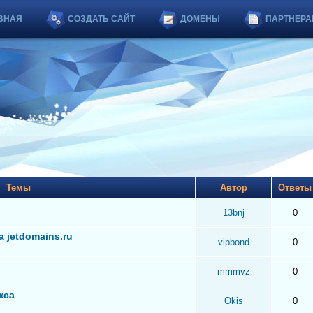
ВНАЯ
СОЗДАТЬ САЙТ
ДОМЕНЫ
ПАРТНЕРА
Темы
Автор
Ответ
13bnj
0
 jetdomains.ru
vipbond
0
mmmvz
0
кса
Okis
0