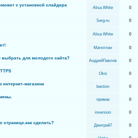
оможет с установкой слайдера
Alisa.White
0
Serg-ru
0
Alisa.White
0
ет!
Магеллан
0
 выбрать для молодого сайта?
АндрейПавлов
0
HTTPS
Okis
0
з интернет-магазина
bastion
0
мены.
примак
0
inversion
0
о странице.как сделать?
Дмитрий7
0