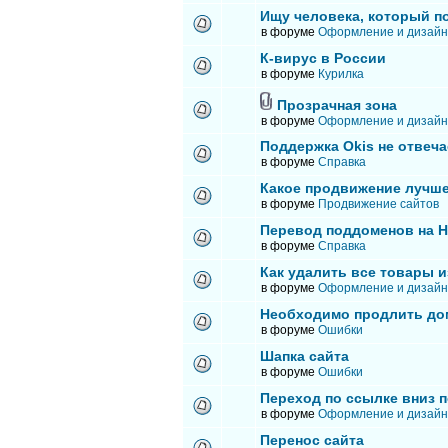
Ищу человека, который п
в форуме
Оформление и дизайн
К-вирус в России
в форуме
Курилка
Прозрачная зона
в форуме
Оформление и дизайн
Поддержка Okis не отвеча
в форуме
Справка
Какое продвижение лучше
в форуме
Продвижение сайтов
Перевод поддоменов на 
в форуме
Справка
Как удалить все товары и
в форуме
Оформление и дизайн
Необходимо продлить до
в форуме
Ошибки
Шапка сайта
в форуме
Ошибки
Переход по ссылке вниз п
в форуме
Оформление и дизайн
Перенос сайта