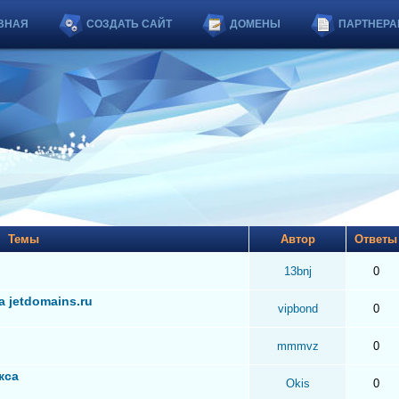
ВНАЯ
СОЗДАТЬ САЙТ
ДОМЕНЫ
ПАРТНЕРА
Темы
Автор
Ответ
13bnj
0
 jetdomains.ru
vipbond
0
mmmvz
0
кса
Okis
0