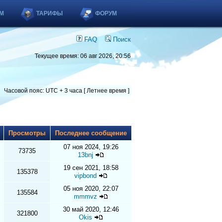
М
ТАРИФЫ
ФОРУМ
FAQ
Поиск
Текущее время: 06 авг 2026, 20:56
Часовой пояс: UTC + 3 часа [ Летнее время ]
ы
Просмотры
Последнее сообщение
07 ноя 2024, 19:26
73735
13bnj
19 сен 2021, 18:58
135378
vipbond
05 ноя 2020, 22:07
135584
mmmvz
30 май 2020, 12:46
321800
Okis