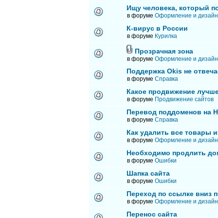
Ищу человека, который п
в форуме
Оформление и дизайн
К-вирус в России
в форуме
Курилка
Прозрачная зона
в форуме
Оформление и дизайн
Поддержка Okis не отвеча
в форуме
Справка
Какое продвижение лучше
в форуме
Продвижение сайтов
Перевод поддоменов на 
в форуме
Справка
Как удалить все товары и
в форуме
Оформление и дизайн
Необходимо продлить до
в форуме
Ошибки
Шапка сайта
в форуме
Ошибки
Переход по ссылке вниз п
в форуме
Оформление и дизайн
Перенос сайта