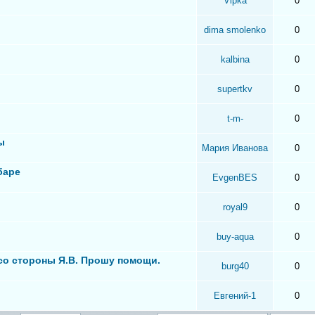
Vipka
0
dima smolenko
0
kalbina
0
supertkv
0
t-m-
0
ы
Мария Иванова
0
баре
EvgenBES
0
royal9
0
buy-aqua
0
 со стороны Я.В. Прошу помощи.
burg40
0
Евгений-1
0