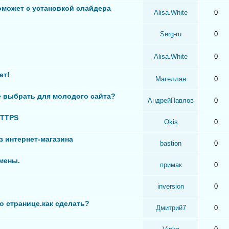
оможет с установкой слайдера
Alisa.White
0
Serg-ru
0
Alisa.White
0
ет!
Магеллан
0
 выбрать для молодого сайта?
АндрейПавлов
0
HTTPS
Okis
0
з интернет-магазина
bastion
0
мены.
примак
0
inversion
0
о странице.как сделать?
Дмитрий7
0