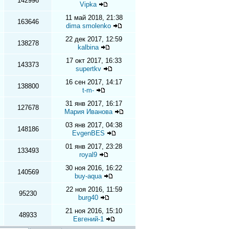
142996
Vipka
11 май 2018, 21:38
163646
dima smolenko
22 дек 2017, 12:59
138278
kalbina
17 окт 2017, 16:33
143373
supertkv
16 сен 2017, 14:17
138800
t-m-
31 янв 2017, 16:17
127678
Мария Иванова
03 янв 2017, 04:38
148186
EvgenBES
01 янв 2017, 23:28
133493
royal9
30 ноя 2016, 16:22
140569
buy-aqua
22 ноя 2016, 11:59
95230
burg40
21 ноя 2016, 15:10
48933
Евгений-1