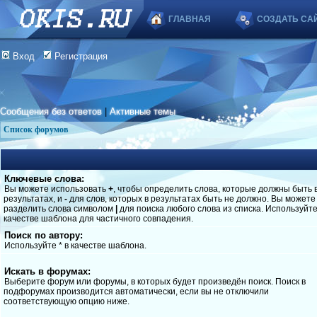
ГЛАВНАЯ
СОЗДАТЬ СА
Вход
Регистрация
Сообщения без ответов
|
Активные темы
Список форумов
Ключевые слова:
Вы можете использовать
+
, чтобы определить слова, которые должны быть 
результатах, и
-
для слов, которых в результатах быть не должно. Вы можете
разделить слова символом
|
для поиска любого слова из списка. Используйт
качестве шаблона для частичного совпадения.
Поиск по автору:
Используйте * в качестве шаблона.
Искать в форумах:
Выберите форум или форумы, в которых будет произведён поиск. Поиск в
подфорумах производится автоматически, если вы не отключили
соответствующую опцию ниже.