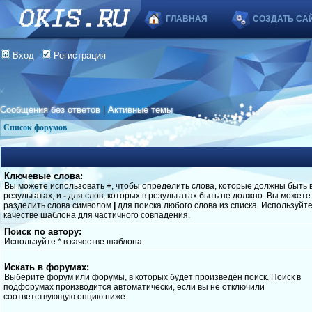
ГЛАВНАЯ
СОЗДАТЬ СА
Вход
Регистрация
Сообщения без ответов
|
Активные темы
Список форумов
Ключевые слова:
Вы можете использовать
+
, чтобы определить слова, которые должны быть 
результатах, и
-
для слов, которых в результатах быть не должно. Вы можете
разделить слова символом
|
для поиска любого слова из списка. Используйт
качестве шаблона для частичного совпадения.
Поиск по автору:
Используйте * в качестве шаблона.
Искать в форумах:
Выберите форум или форумы, в которых будет произведён поиск. Поиск в
подфорумах производится автоматически, если вы не отключили
соответствующую опцию ниже.