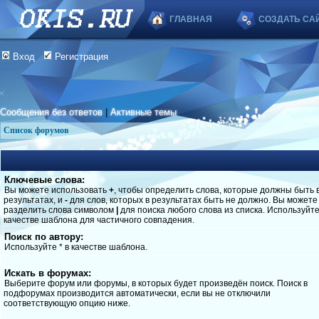
ГЛАВНАЯ
СОЗДАТЬ СА
Вход
Регистрация
Сообщения без ответов
|
Активные темы
Список форумов
Ключевые слова:
Вы можете использовать
+
, чтобы определить слова, которые должны быть 
результатах, и
-
для слов, которых в результатах быть не должно. Вы можете
разделить слова символом
|
для поиска любого слова из списка. Используйт
качестве шаблона для частичного совпадения.
Поиск по автору:
Используйте * в качестве шаблона.
Искать в форумах:
Выберите форум или форумы, в которых будет произведён поиск. Поиск в
подфорумах производится автоматически, если вы не отключили
соответствующую опцию ниже.