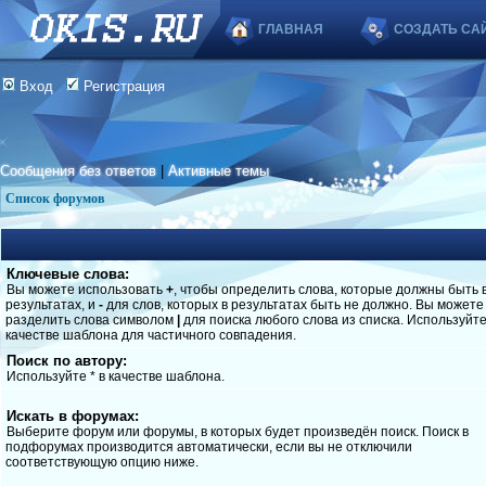
ГЛАВНАЯ
СОЗДАТЬ СА
Вход
Регистрация
Сообщения без ответов
|
Активные темы
Список форумов
Ключевые слова:
Вы можете использовать
+
, чтобы определить слова, которые должны быть 
результатах, и
-
для слов, которых в результатах быть не должно. Вы можете
разделить слова символом
|
для поиска любого слова из списка. Используйт
качестве шаблона для частичного совпадения.
Поиск по автору:
Используйте * в качестве шаблона.
Искать в форумах:
Выберите форум или форумы, в которых будет произведён поиск. Поиск в
подфорумах производится автоматически, если вы не отключили
соответствующую опцию ниже.