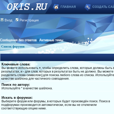
ГЛАВНАЯ
СОЗДАТЬ СА
Вход
Регистрация
Сообщения без ответов
|
Активные темы
Список форумов
Ключевые слова:
Вы можете использовать
+
, чтобы определить слова, которые должны быть 
результатах, и
-
для слов, которых в результатах быть не должно. Вы можете
разделить слова символом
|
для поиска любого слова из списка. Используйт
качестве шаблона для частичного совпадения.
Поиск по автору:
Используйте * в качестве шаблона.
Искать в форумах:
Выберите форум или форумы, в которых будет произведён поиск. Поиск в
подфорумах производится автоматически, если вы не отключили
соответствующую опцию ниже.