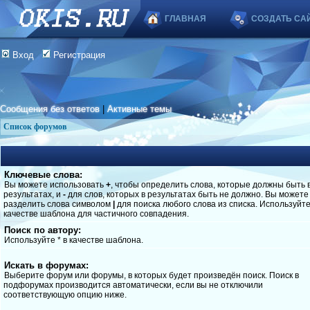
ГЛАВНАЯ
СОЗДАТЬ СА
Вход
Регистрация
Сообщения без ответов
|
Активные темы
Список форумов
Ключевые слова:
Вы можете использовать
+
, чтобы определить слова, которые должны быть 
результатах, и
-
для слов, которых в результатах быть не должно. Вы можете
разделить слова символом
|
для поиска любого слова из списка. Используйт
качестве шаблона для частичного совпадения.
Поиск по автору:
Используйте * в качестве шаблона.
Искать в форумах:
Выберите форум или форумы, в которых будет произведён поиск. Поиск в
подфорумах производится автоматически, если вы не отключили
соответствующую опцию ниже.