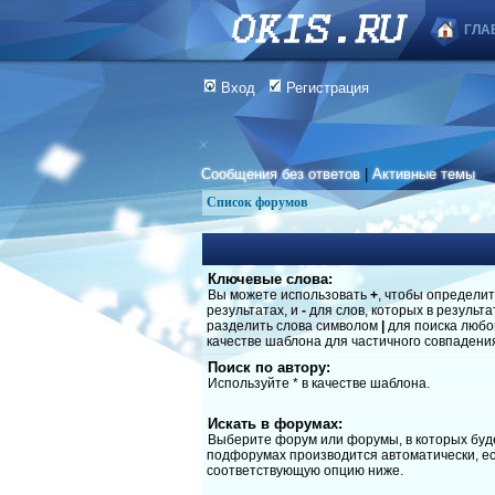
ГЛА
Вход
Регистрация
Сообщения без ответов
|
Активные темы
Список форумов
Ключевые слова:
Вы можете использовать
+
, чтобы определит
результатах, и
-
для слов, которых в результ
разделить слова символом
|
для поиска любог
качестве шаблона для частичного совпадени
Поиск по автору:
Используйте * в качестве шаблона.
Искать в форумах:
Выберите форум или форумы, в которых буде
подфорумах производится автоматически, ес
соответствующую опцию ниже.