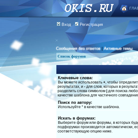
ГЛА
Вход
Регистрация
Сообщения без ответов
|
Активные темы
Список форумов
Ключевые слова:
Вы можете использовать
+
, чтобы определит
результатах, и
-
для слов, которых в результ
разделить слова символом
|
для поиска любог
качестве шаблона для частичного совпадени
Поиск по автору:
Используйте * в качестве шаблона.
Искать в форумах:
Выберите форум или форумы, в которых буде
подфорумах производится автоматически, ес
соответствующую опцию ниже.