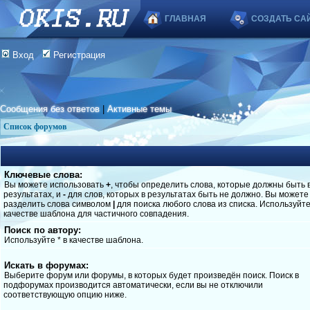
ГЛАВНАЯ
СОЗДАТЬ СА
Вход
Регистрация
Сообщения без ответов
|
Активные темы
Список форумов
Ключевые слова:
Вы можете использовать
+
, чтобы определить слова, которые должны быть 
результатах, и
-
для слов, которых в результатах быть не должно. Вы можете
разделить слова символом
|
для поиска любого слова из списка. Используйт
качестве шаблона для частичного совпадения.
Поиск по автору:
Используйте * в качестве шаблона.
Искать в форумах:
Выберите форум или форумы, в которых будет произведён поиск. Поиск в
подфорумах производится автоматически, если вы не отключили
соответствующую опцию ниже.