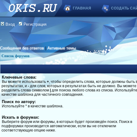
ГЛАВНАЯ
СОЗДАТЬ СА
Вход
Регистрация
Сообщения без ответов
|
Активные темы
Список форумов
Ключевые слова:
Вы можете использовать
+
, чтобы определить слова, которые должны быть 
результатах, и
-
для слов, которых в результатах быть не должно. Вы можете
разделить слова символом
|
для поиска любого слова из списка. Используйт
качестве шаблона для частичного совпадения.
Поиск по автору:
Используйте * в качестве шаблона.
Искать в форумах:
Выберите форум или форумы, в которых будет произведён поиск. Поиск в
подфорумах производится автоматически, если вы не отключили
соответствующую опцию ниже.