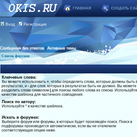
ГЛАВНАЯ
СОЗДАТЬ СА
Вход
Регистрация
Сообщения без ответов
|
Активные темы
Список форумов
Ключевые слова:
Вы можете использовать
+
, чтобы определить слова, которые должны быть 
результатах, и
-
для слов, которых в результатах быть не должно. Вы можете
разделить слова символом
|
для поиска любого слова из списка. Используйт
качестве шаблона для частичного совпадения.
Поиск по автору:
Используйте * в качестве шаблона.
Искать в форумах:
Выберите форум или форумы, в которых будет произведён поиск. Поиск в
подфорумах производится автоматически, если вы не отключили
соответствующую опцию ниже.