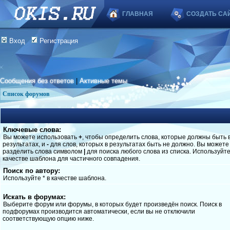
ГЛАВНАЯ
СОЗДАТЬ СА
Вход
Регистрация
Сообщения без ответов
|
Активные темы
Список форумов
Ключевые слова:
Вы можете использовать
+
, чтобы определить слова, которые должны быть 
результатах, и
-
для слов, которых в результатах быть не должно. Вы можете
разделить слова символом
|
для поиска любого слова из списка. Используйт
качестве шаблона для частичного совпадения.
Поиск по автору:
Используйте * в качестве шаблона.
Искать в форумах:
Выберите форум или форумы, в которых будет произведён поиск. Поиск в
подфорумах производится автоматически, если вы не отключили
соответствующую опцию ниже.