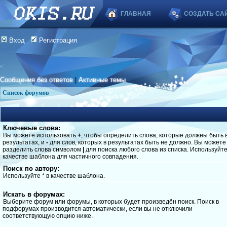
ГЛАВНАЯ
СОЗДАТЬ СА
Вход
Регистрация
Сообщения без ответов
|
Активные темы
Список форумов
Ключевые слова:
Вы можете использовать
+
, чтобы определить слова, которые должны быть 
результатах, и
-
для слов, которых в результатах быть не должно. Вы можете
разделить слова символом
|
для поиска любого слова из списка. Используйт
качестве шаблона для частичного совпадения.
Поиск по автору:
Используйте * в качестве шаблона.
Искать в форумах:
Выберите форум или форумы, в которых будет произведён поиск. Поиск в
подфорумах производится автоматически, если вы не отключили
соответствующую опцию ниже.