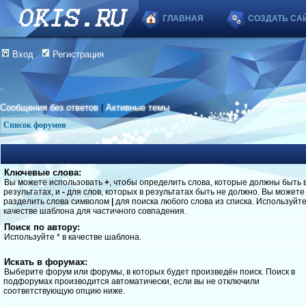
ГЛАВНАЯ
СОЗДАТЬ СА
Вход
Регистрация
Сообщения без ответов
|
Активные темы
Список форумов
Ключевые слова:
Вы можете использовать
+
, чтобы определить слова, которые должны быть 
результатах, и
-
для слов, которых в результатах быть не должно. Вы можете
разделить слова символом
|
для поиска любого слова из списка. Используйт
качестве шаблона для частичного совпадения.
Поиск по автору:
Используйте * в качестве шаблона.
Искать в форумах:
Выберите форум или форумы, в которых будет произведён поиск. Поиск в
подфорумах производится автоматически, если вы не отключили
соответствующую опцию ниже.