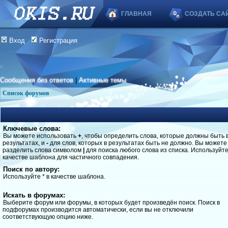
ГЛАВНАЯ
СОЗДАТЬ СА
Вход
Регистрация
Сообщения без ответов
|
Активные темы
Список форумов
Ключевые слова:
Вы можете использовать
+
, чтобы определить слова, которые должны быть 
результатах, и
-
для слов, которых в результатах быть не должно. Вы можете
разделить слова символом
|
для поиска любого слова из списка. Используйт
качестве шаблона для частичного совпадения.
Поиск по автору:
Используйте * в качестве шаблона.
Искать в форумах:
Выберите форум или форумы, в которых будет произведён поиск. Поиск в
подфорумах производится автоматически, если вы не отключили
соответствующую опцию ниже.