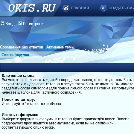
ГЛАВНАЯ
СОЗДАТЬ СА
Вход
Регистрация
Сообщения без ответов
|
Активные темы
Список форумов
Ключевые слова:
Вы можете использовать
+
, чтобы определить слова, которые должны быть 
результатах, и
-
для слов, которых в результатах быть не должно. Вы можете
разделить слова символом
|
для поиска любого слова из списка. Используйт
качестве шаблона для частичного совпадения.
Поиск по автору:
Используйте * в качестве шаблона.
Искать в форумах:
Выберите форум или форумы, в которых будет произведён поиск. Поиск в
подфорумах производится автоматически, если вы не отключили
соответствующую опцию ниже.