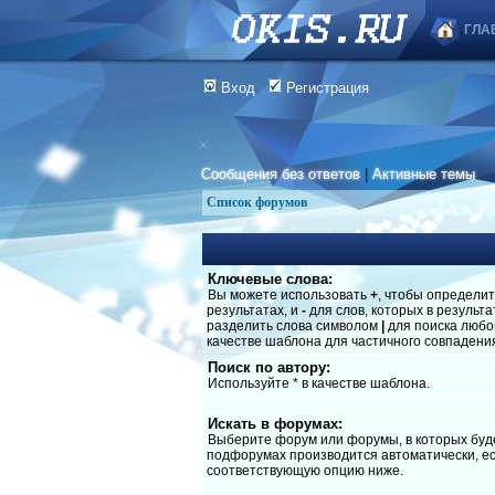
ГЛА
Вход
Регистрация
Сообщения без ответов
|
Активные темы
Список форумов
Ключевые слова:
Вы можете использовать
+
, чтобы определит
результатах, и
-
для слов, которых в результ
разделить слова символом
|
для поиска любог
качестве шаблона для частичного совпадени
Поиск по автору:
Используйте * в качестве шаблона.
Искать в форумах:
Выберите форум или форумы, в которых буде
подфорумах производится автоматически, ес
соответствующую опцию ниже.