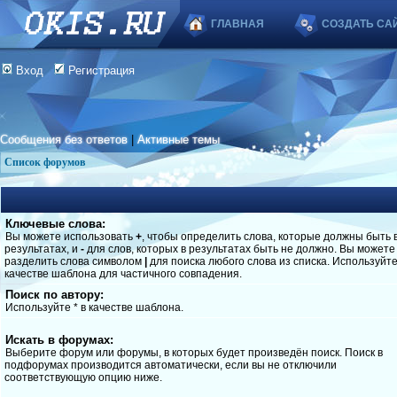
ГЛАВНАЯ
СОЗДАТЬ СА
Вход
Регистрация
Сообщения без ответов
|
Активные темы
Список форумов
Ключевые слова:
Вы можете использовать
+
, чтобы определить слова, которые должны быть 
результатах, и
-
для слов, которых в результатах быть не должно. Вы можете
разделить слова символом
|
для поиска любого слова из списка. Используйт
качестве шаблона для частичного совпадения.
Поиск по автору:
Используйте * в качестве шаблона.
Искать в форумах:
Выберите форум или форумы, в которых будет произведён поиск. Поиск в
подфорумах производится автоматически, если вы не отключили
соответствующую опцию ниже.