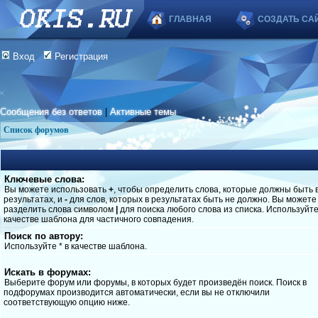
ГЛАВНАЯ
СОЗДАТЬ СА
Вход
Регистрация
Сообщения без ответов
|
Активные темы
Список форумов
Ключевые слова:
Вы можете использовать
+
, чтобы определить слова, которые должны быть 
результатах, и
-
для слов, которых в результатах быть не должно. Вы можете
разделить слова символом
|
для поиска любого слова из списка. Используйт
качестве шаблона для частичного совпадения.
Поиск по автору:
Используйте * в качестве шаблона.
Искать в форумах:
Выберите форум или форумы, в которых будет произведён поиск. Поиск в
подфорумах производится автоматически, если вы не отключили
соответствующую опцию ниже.