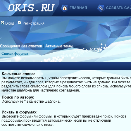
ГЛАВНАЯ
СОЗДАТЬ СА
Вход
Регистрация
Сообщения без ответов
|
Активные темы
Список форумов
Ключевые слова:
Вы можете использовать
+
, чтобы определить слова, которые должны быть 
результатах, и
-
для слов, которых в результатах быть не должно. Вы можете
разделить слова символом
|
для поиска любого слова из списка. Используйт
качестве шаблона для частичного совпадения.
Поиск по автору:
Используйте * в качестве шаблона.
Искать в форумах:
Выберите форум или форумы, в которых будет произведён поиск. Поиск в
подфорумах производится автоматически, если вы не отключили
соответствующую опцию ниже.