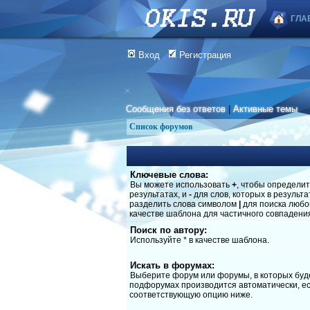
ГЛА
Вход
Регистрация
Сообщения без ответов
|
Активные темы
Список форумов
Ключевые слова:
Вы можете использовать
+
, чтобы определит
результатах, и
-
для слов, которых в результ
разделить слова символом
|
для поиска любог
качестве шаблона для частичного совпадени
Поиск по автору:
Используйте * в качестве шаблона.
Искать в форумах:
Выберите форум или форумы, в которых буде
подфорумах производится автоматически, ес
соответствующую опцию ниже.