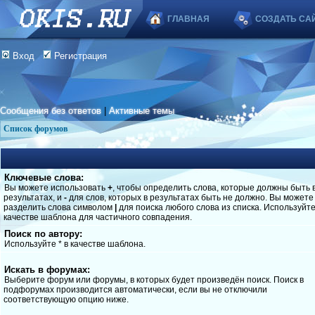
ГЛАВНАЯ
СОЗДАТЬ СА
Вход
Регистрация
Сообщения без ответов
|
Активные темы
Список форумов
Ключевые слова:
Вы можете использовать
+
, чтобы определить слова, которые должны быть 
результатах, и
-
для слов, которых в результатах быть не должно. Вы можете
разделить слова символом
|
для поиска любого слова из списка. Используйт
качестве шаблона для частичного совпадения.
Поиск по автору:
Используйте * в качестве шаблона.
Искать в форумах:
Выберите форум или форумы, в которых будет произведён поиск. Поиск в
подфорумах производится автоматически, если вы не отключили
соответствующую опцию ниже.