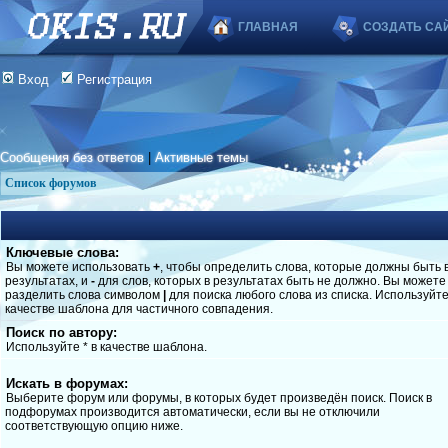
ГЛАВНАЯ
СОЗДАТЬ СА
Вход
Регистрация
Сообщения без ответов
|
Активные темы
Список форумов
Ключевые слова:
Вы можете использовать
+
, чтобы определить слова, которые должны быть 
результатах, и
-
для слов, которых в результатах быть не должно. Вы можете
разделить слова символом
|
для поиска любого слова из списка. Используйт
качестве шаблона для частичного совпадения.
Поиск по автору:
Используйте * в качестве шаблона.
Искать в форумах:
Выберите форум или форумы, в которых будет произведён поиск. Поиск в
подфорумах производится автоматически, если вы не отключили
соответствующую опцию ниже.