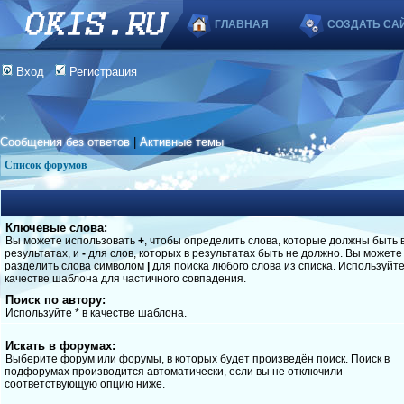
ГЛАВНАЯ
СОЗДАТЬ СА
Вход
Регистрация
Сообщения без ответов
|
Активные темы
Список форумов
Ключевые слова:
Вы можете использовать
+
, чтобы определить слова, которые должны быть 
результатах, и
-
для слов, которых в результатах быть не должно. Вы можете
разделить слова символом
|
для поиска любого слова из списка. Используйт
качестве шаблона для частичного совпадения.
Поиск по автору:
Используйте * в качестве шаблона.
Искать в форумах:
Выберите форум или форумы, в которых будет произведён поиск. Поиск в
подфорумах производится автоматически, если вы не отключили
соответствующую опцию ниже.