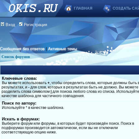
ГЛАВНАЯ
СОЗДАТЬ СА
Вход
Регистрация
Сообщения без ответов
|
Активные темы
Список форумов
Ключевые слова:
Вы можете использовать
+
, чтобы определить слова, которые должны быть 
результатах, и
-
для слов, которых в результатах быть не должно. Вы можете
разделить слова символом
|
для поиска любого слова из списка. Используйт
качестве шаблона для частичного совпадения.
Поиск по автору:
Используйте * в качестве шаблона.
Искать в форумах:
Выберите форум или форумы, в которых будет произведён поиск. Поиск в
подфорумах производится автоматически, если вы не отключили
соответствующую опцию ниже.