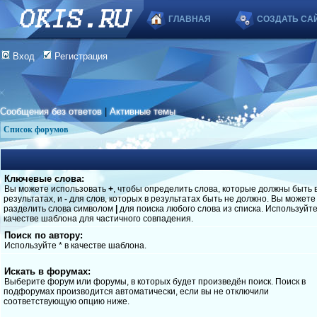
ГЛАВНАЯ
СОЗДАТЬ СА
Вход
Регистрация
Сообщения без ответов
|
Активные темы
Список форумов
Ключевые слова:
Вы можете использовать
+
, чтобы определить слова, которые должны быть 
результатах, и
-
для слов, которых в результатах быть не должно. Вы можете
разделить слова символом
|
для поиска любого слова из списка. Используйт
качестве шаблона для частичного совпадения.
Поиск по автору:
Используйте * в качестве шаблона.
Искать в форумах:
Выберите форум или форумы, в которых будет произведён поиск. Поиск в
подфорумах производится автоматически, если вы не отключили
соответствующую опцию ниже.