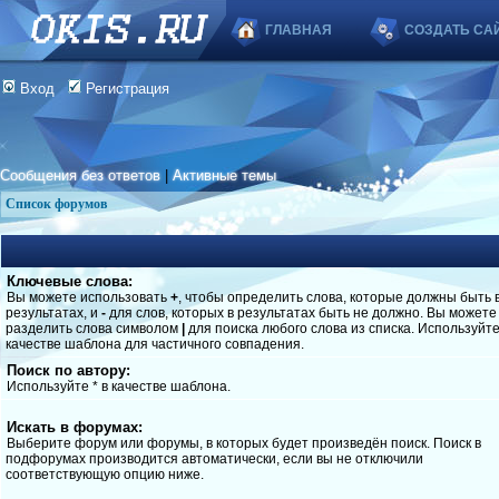
ГЛАВНАЯ
СОЗДАТЬ СА
Вход
Регистрация
Сообщения без ответов
|
Активные темы
Список форумов
Ключевые слова:
Вы можете использовать
+
, чтобы определить слова, которые должны быть 
результатах, и
-
для слов, которых в результатах быть не должно. Вы можете
разделить слова символом
|
для поиска любого слова из списка. Используйт
качестве шаблона для частичного совпадения.
Поиск по автору:
Используйте * в качестве шаблона.
Искать в форумах:
Выберите форум или форумы, в которых будет произведён поиск. Поиск в
подфорумах производится автоматически, если вы не отключили
соответствующую опцию ниже.