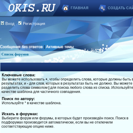
ГЛАВНАЯ
СОЗДАТЬ СА
Вход
Регистрация
Сообщения без ответов
|
Активные темы
Список форумов
Ключевые слова:
Вы можете использовать
+
, чтобы определить слова, которые должны быть 
результатах, и
-
для слов, которых в результатах быть не должно. Вы можете
разделить слова символом
|
для поиска любого слова из списка. Используйт
качестве шаблона для частичного совпадения.
Поиск по автору:
Используйте * в качестве шаблона.
Искать в форумах:
Выберите форум или форумы, в которых будет произведён поиск. Поиск в
подфорумах производится автоматически, если вы не отключили
соответствующую опцию ниже.