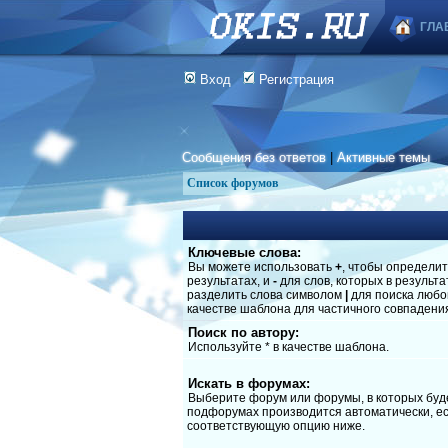
ГЛА
Вход
Регистрация
Сообщения без ответов
|
Активные темы
Список форумов
Ключевые слова:
Вы можете использовать
+
, чтобы определит
результатах, и
-
для слов, которых в результ
разделить слова символом
|
для поиска любог
качестве шаблона для частичного совпадени
Поиск по автору:
Используйте * в качестве шаблона.
Искать в форумах:
Выберите форум или форумы, в которых буде
подфорумах производится автоматически, ес
соответствующую опцию ниже.