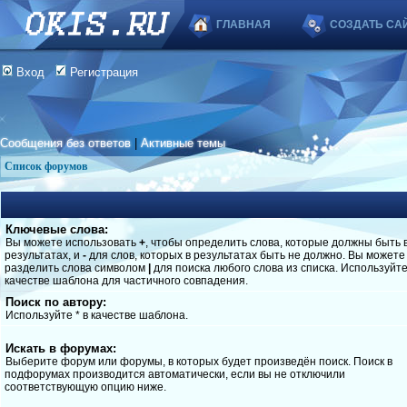
ГЛАВНАЯ
СОЗДАТЬ СА
Вход
Регистрация
Сообщения без ответов
|
Активные темы
Список форумов
Ключевые слова:
Вы можете использовать
+
, чтобы определить слова, которые должны быть 
результатах, и
-
для слов, которых в результатах быть не должно. Вы можете
разделить слова символом
|
для поиска любого слова из списка. Используйт
качестве шаблона для частичного совпадения.
Поиск по автору:
Используйте * в качестве шаблона.
Искать в форумах:
Выберите форум или форумы, в которых будет произведён поиск. Поиск в
подфорумах производится автоматически, если вы не отключили
соответствующую опцию ниже.