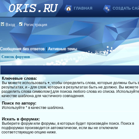
ГЛАВНАЯ
СОЗДАТЬ СА
Вход
Регистрация
Сообщения без ответов
|
Активные темы
Список форумов
Ключевые слова:
Вы можете использовать
+
, чтобы определить слова, которые должны быть 
результатах, и
-
для слов, которых в результатах быть не должно. Вы можете
разделить слова символом
|
для поиска любого слова из списка. Используйт
качестве шаблона для частичного совпадения.
Поиск по автору:
Используйте * в качестве шаблона.
Искать в форумах:
Выберите форум или форумы, в которых будет произведён поиск. Поиск в
подфорумах производится автоматически, если вы не отключили
соответствующую опцию ниже.