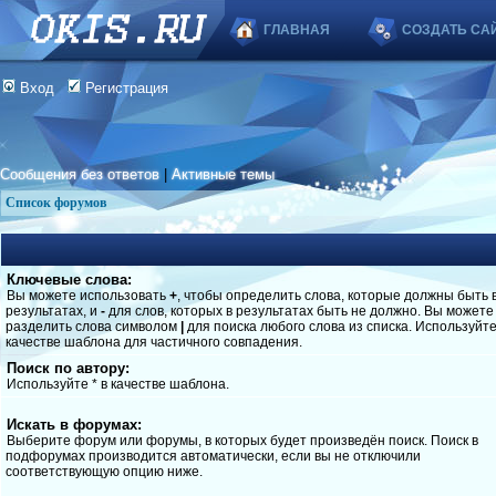
ГЛАВНАЯ
СОЗДАТЬ СА
Вход
Регистрация
Сообщения без ответов
|
Активные темы
Список форумов
Ключевые слова:
Вы можете использовать
+
, чтобы определить слова, которые должны быть 
результатах, и
-
для слов, которых в результатах быть не должно. Вы можете
разделить слова символом
|
для поиска любого слова из списка. Используйт
качестве шаблона для частичного совпадения.
Поиск по автору:
Используйте * в качестве шаблона.
Искать в форумах:
Выберите форум или форумы, в которых будет произведён поиск. Поиск в
подфорумах производится автоматически, если вы не отключили
соответствующую опцию ниже.