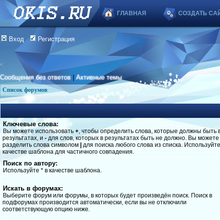
ГЛАВНАЯ
СОЗДАТЬ СА
Вход
Регистрация
Сообщения без ответов
|
Активные темы
Список форумов
Ключевые слова:
Вы можете использовать
+
, чтобы определить слова, которые должны быть 
результатах, и
-
для слов, которых в результатах быть не должно. Вы можете
разделить слова символом
|
для поиска любого слова из списка. Используйт
качестве шаблона для частичного совпадения.
Поиск по автору:
Используйте * в качестве шаблона.
Искать в форумах:
Выберите форум или форумы, в которых будет произведён поиск. Поиск в
подфорумах производится автоматически, если вы не отключили
соответствующую опцию ниже.