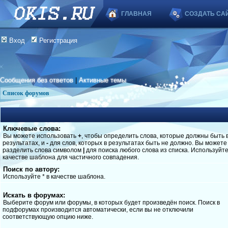
ГЛАВНАЯ
СОЗДАТЬ СА
Вход
Регистрация
Сообщения без ответов
|
Активные темы
Список форумов
Ключевые слова:
Вы можете использовать
+
, чтобы определить слова, которые должны быть 
результатах, и
-
для слов, которых в результатах быть не должно. Вы можете
разделить слова символом
|
для поиска любого слова из списка. Используйт
качестве шаблона для частичного совпадения.
Поиск по автору:
Используйте * в качестве шаблона.
Искать в форумах:
Выберите форум или форумы, в которых будет произведён поиск. Поиск в
подфорумах производится автоматически, если вы не отключили
соответствующую опцию ниже.