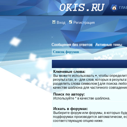
ГЛА
Вход
Регистрация
Сообщения без ответов
|
Активные темы
Список форумов
Ключевые слова:
Вы можете использовать
+
, чтобы определит
результатах, и
-
для слов, которых в результ
разделить слова символом
|
для поиска любог
качестве шаблона для частичного совпадени
Поиск по автору:
Используйте * в качестве шаблона.
Искать в форумах:
Выберите форум или форумы, в которых буде
подфорумах производится автоматически, ес
соответствующую опцию ниже.