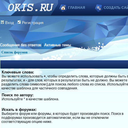
ГЛАВНАЯ
СОЗДАТЬ СА
Вход
Регистрация
Сообщения без ответов
|
Активные темы
Список форумов
Ключевые слова:
Вы можете использовать
+
, чтобы определить слова, которые должны быть 
результатах, и
-
для слов, которых в результатах быть не должно. Вы можете
разделить слова символом
|
для поиска любого слова из списка. Используйт
качестве шаблона для частичного совпадения.
Поиск по автору:
Используйте * в качестве шаблона.
Искать в форумах:
Выберите форум или форумы, в которых будет произведён поиск. Поиск в
подфорумах производится автоматически, если вы не отключили
соответствующую опцию ниже.