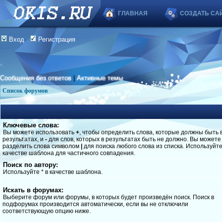
ГЛАВНАЯ
СОЗДАТЬ СА
Вход
Регистрация
Сообщения без ответов
|
Активные темы
Список форумов
Ключевые слова:
Вы можете использовать
+
, чтобы определить слова, которые должны быть 
результатах, и
-
для слов, которых в результатах быть не должно. Вы можете
разделить слова символом
|
для поиска любого слова из списка. Используйт
качестве шаблона для частичного совпадения.
Поиск по автору:
Используйте * в качестве шаблона.
Искать в форумах:
Выберите форум или форумы, в которых будет произведён поиск. Поиск в
подфорумах производится автоматически, если вы не отключили
соответствующую опцию ниже.