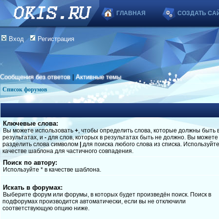
ГЛАВНАЯ
СОЗДАТЬ СА
Вход
Регистрация
Сообщения без ответов
|
Активные темы
Список форумов
Ключевые слова:
Вы можете использовать
+
, чтобы определить слова, которые должны быть 
результатах, и
-
для слов, которых в результатах быть не должно. Вы можете
разделить слова символом
|
для поиска любого слова из списка. Используйт
качестве шаблона для частичного совпадения.
Поиск по автору:
Используйте * в качестве шаблона.
Искать в форумах:
Выберите форум или форумы, в которых будет произведён поиск. Поиск в
подфорумах производится автоматически, если вы не отключили
соответствующую опцию ниже.