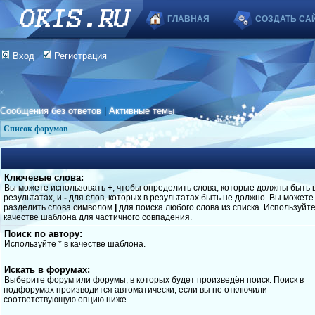
ГЛАВНАЯ
СОЗДАТЬ СА
Вход
Регистрация
Сообщения без ответов
|
Активные темы
Список форумов
Ключевые слова:
Вы можете использовать
+
, чтобы определить слова, которые должны быть 
результатах, и
-
для слов, которых в результатах быть не должно. Вы можете
разделить слова символом
|
для поиска любого слова из списка. Используйт
качестве шаблона для частичного совпадения.
Поиск по автору:
Используйте * в качестве шаблона.
Искать в форумах:
Выберите форум или форумы, в которых будет произведён поиск. Поиск в
подфорумах производится автоматически, если вы не отключили
соответствующую опцию ниже.