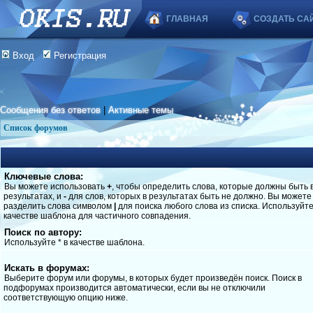
ГЛАВНАЯ
СОЗДАТЬ СА
Вход
Регистрация
Сообщения без ответов
|
Активные темы
Список форумов
Ключевые слова:
Вы можете использовать
+
, чтобы определить слова, которые должны быть 
результатах, и
-
для слов, которых в результатах быть не должно. Вы можете
разделить слова символом
|
для поиска любого слова из списка. Используйт
качестве шаблона для частичного совпадения.
Поиск по автору:
Используйте * в качестве шаблона.
Искать в форумах:
Выберите форум или форумы, в которых будет произведён поиск. Поиск в
подфорумах производится автоматически, если вы не отключили
соответствующую опцию ниже.