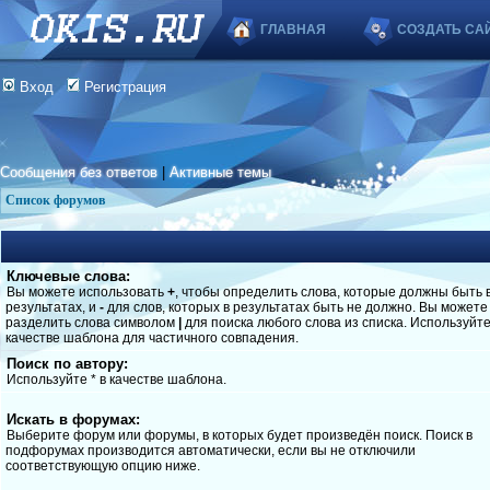
ГЛАВНАЯ
СОЗДАТЬ СА
Вход
Регистрация
Сообщения без ответов
|
Активные темы
Список форумов
Ключевые слова:
Вы можете использовать
+
, чтобы определить слова, которые должны быть 
результатах, и
-
для слов, которых в результатах быть не должно. Вы можете
разделить слова символом
|
для поиска любого слова из списка. Используйт
качестве шаблона для частичного совпадения.
Поиск по автору:
Используйте * в качестве шаблона.
Искать в форумах:
Выберите форум или форумы, в которых будет произведён поиск. Поиск в
подфорумах производится автоматически, если вы не отключили
соответствующую опцию ниже.