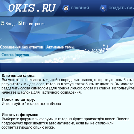
ГЛАВНАЯ
СОЗДАТЬ СА
Вход
Регистрация
Сообщения без ответов
|
Активные темы
Список форумов
Ключевые слова:
Вы можете использовать
+
, чтобы определить слова, которые должны быть 
результатах, и
-
для слов, которых в результатах быть не должно. Вы можете
разделить слова символом
|
для поиска любого слова из списка. Используйт
качестве шаблона для частичного совпадения.
Поиск по автору:
Используйте * в качестве шаблона.
Искать в форумах:
Выберите форум или форумы, в которых будет произведён поиск. Поиск в
подфорумах производится автоматически, если вы не отключили
соответствующую опцию ниже.