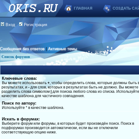
ГЛАВНАЯ
СОЗДАТЬ СА
Вход
Регистрация
Сообщения без ответов
|
Активные темы
Список форумов
Ключевые слова:
Вы можете использовать
+
, чтобы определить слова, которые должны быть 
результатах, и
-
для слов, которых в результатах быть не должно. Вы можете
разделить слова символом
|
для поиска любого слова из списка. Используйт
качестве шаблона для частичного совпадения.
Поиск по автору:
Используйте * в качестве шаблона.
Искать в форумах:
Выберите форум или форумы, в которых будет произведён поиск. Поиск в
подфорумах производится автоматически, если вы не отключили
соответствующую опцию ниже.