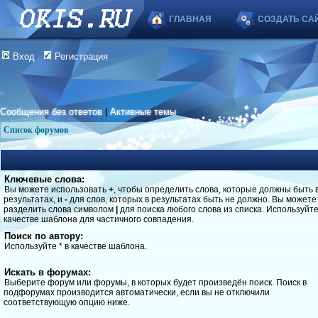
ГЛАВНАЯ
СОЗДАТЬ СА
Вход
Регистрация
Сообщения без ответов
|
Активные темы
Список форумов
Ключевые слова:
Вы можете использовать
+
, чтобы определить слова, которые должны быть 
результатах, и
-
для слов, которых в результатах быть не должно. Вы можете
разделить слова символом
|
для поиска любого слова из списка. Используйт
качестве шаблона для частичного совпадения.
Поиск по автору:
Используйте * в качестве шаблона.
Искать в форумах:
Выберите форум или форумы, в которых будет произведён поиск. Поиск в
подфорумах производится автоматически, если вы не отключили
соответствующую опцию ниже.