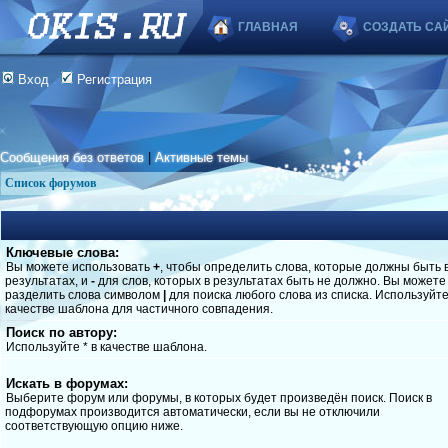
ГЛАВНАЯ
СОЗДАТЬ СА
Вход
Регистрация
Сообщения без ответов
|
Активные темы
Список форумов
Ключевые слова:
Вы можете использовать
+
, чтобы определить слова, которые должны быть 
результатах, и
-
для слов, которых в результатах быть не должно. Вы можете
разделить слова символом
|
для поиска любого слова из списка. Используйт
качестве шаблона для частичного совпадения.
Поиск по автору:
Используйте * в качестве шаблона.
Искать в форумах:
Выберите форум или форумы, в которых будет произведён поиск. Поиск в
подфорумах производится автоматически, если вы не отключили
соответствующую опцию ниже.