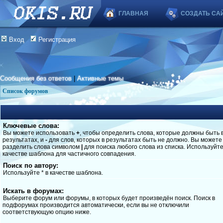
ГЛАВНАЯ
СОЗДАТЬ СА
Вход
Регистрация
Сообщения без ответов
|
Активные темы
Список форумов
Ключевые слова:
Вы можете использовать
+
, чтобы определить слова, которые должны быть 
результатах, и
-
для слов, которых в результатах быть не должно. Вы можете
разделить слова символом
|
для поиска любого слова из списка. Используйт
качестве шаблона для частичного совпадения.
Поиск по автору:
Используйте * в качестве шаблона.
Искать в форумах:
Выберите форум или форумы, в которых будет произведён поиск. Поиск в
подфорумах производится автоматически, если вы не отключили
соответствующую опцию ниже.